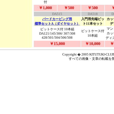
付
￥1,000
￥500
￥500
￥
DA515
DA518
D
バードカービング用
入門用先端ビッ
カッ
標準セット
A（ダイヤセット）
ト11本セット
デ
マン
ビットケース
付
10本組
ビットケース
付
カッ
DA121/145/306/ 307/308
10本組
428
/501/504/506/508
ディ
￥15,000
￥10,000
￥
Copyright � 2005 KITUTUKI-CLUB.,A
すべての画像・文章の転載を
0