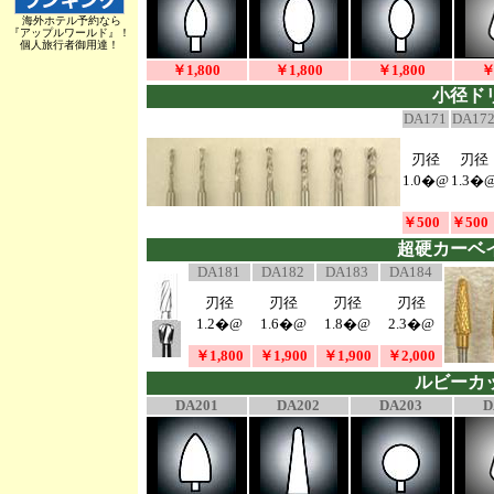
海外ホテル予約なら
『アップルワールド』！
個人旅行者御用達！
￥1,800
￥1,800
￥1,800
￥
小径
DA171
DA17
刃径
刃径
1.0�@
1.3�
￥500
￥500
超硬カー
DA181
DA182
DA183
DA184
刃径
刃径
刃径
刃径
1.2�@
1.6�@
1.8�@
2.3�@
￥1,800
￥1,900
￥1,900
￥2,000
ルビーカ
DA201
DA202
DA203
D