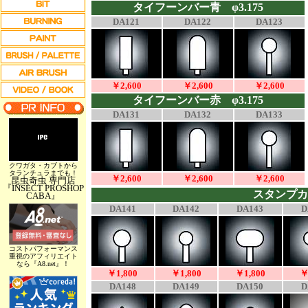
タイフーンバー青 φ3.175
DA121
DA122
DA123
￥2,600
￥2,600
￥2,600
タイフーンバー赤 φ3.175
DA131
DA132
DA133
クワガタ・カブトから
タランチュラまでも！
￥2,600
￥2,600
￥2,600
昆虫奇虫 専門店
『INSECT PROSHOP
スタンプカ
CABA』
DA141
DA142
DA143
D
コストパフォーマンス
重視のアフィリエイト
なら『A8.net』！
￥1,800
￥1,800
￥1,800
￥
DA148
DA149
DA150
D