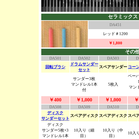
セラミックス
DA451
レッド＃1200
￥1,800
その
DA501
DA502
DA503
D
ドラムサンダー
回転ブラシ
スペアサンダー
コー
セット
ペー
サンダー3枚
マンドレル1本
5枚入
マン
付
￥400
￥1,000
￥1,000
￥
DA508
DA509
DA510
D
ディスク
スペアディスク
スペアディスク
スペ
サンダーセット
ディスク
サンダー
5枚×3
10入り
（細
10入り
（中
10入
マンドレル1本
目）
目）