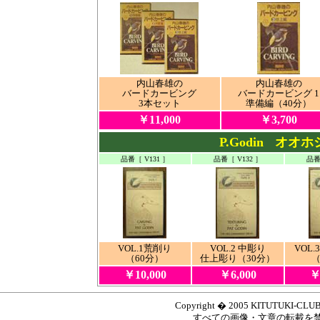
内山春雄の
内山春雄の
バード
カービング
バード
カービング
1
3本セット
準備編（40分）
￥11,000
￥3,700
P.Godin
オオホ
品番［ V131 ］
品番［ V132 ］
品番
VOL.1荒削り
VOL.2 中彫り
VOL
（60分）
仕上彫り（30分）
（
￥10,000
￥6,000
￥
Copyright � 2005 KITUTUKI-CLUB.,A
すべての画像・文章の転載を