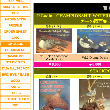
書 
P.Godin
CHAMPIONSHIP WATE
カモの図面集
品番［ P101 ］
品番［ P102 ］
Vol.1 North American
Vol.2 Diving Ducks
Marsh Ducks
￥8,000
￥8,000
STACKP
品番［ P301 ］
品番［ P302 ］