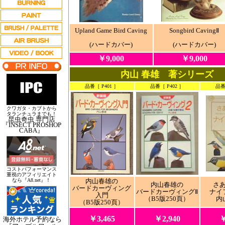
Upland Game Bird Caving
Songbird Caving
Ⅱ
(ハードカバー)
(ハードカバー)
￥9,000
￥9,000
内山 春雄 著シリーズ
品番［ P401 ］
品番［ P402 ］
品番
クワガタ・カブトから
タランチュラまでも！
昆虫奇虫 専門店
『INSECT PROSHOP
CABA』
コストパフォーマンス
重視のアフィリエイト
なら『A8.net』！
内山春雄の
内山春雄の
さ
バードカーヴィング
バードカーヴィングⅡ
ナイ
入門
（B5版250頁）
内
（B5版250頁）
￥3,465
￥2,940
￥
海外ホテル予約なら