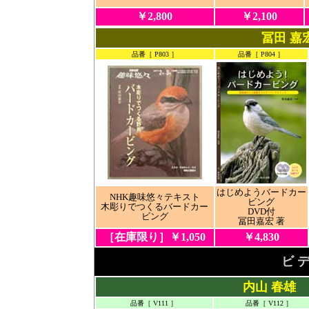
￥2,800
￥2,100
冨田 嘉
品番［ P803 ］
品番［ P804 ］
はじめようバードカー
NHK趣味悠々テキスト
ビング
木彫りでつくるバードカー
DVD付
ビング
冨田嘉宏 著
［在庫限り］￥1,050
￥4,830
ビ デ
内山 春雄
品番［ V111 ］
品番［ V112 ］