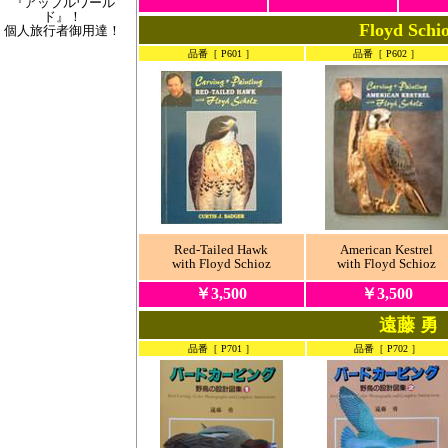
『アップルワール
ド』！
Floyd Schi
個人旅行者御用達！
品番［ P601 ］
品番［ P602 ］
Red-Tailed Hawk
American Kestrel
with Floyd Schioz
with Floyd Schioz
￥3,500
￥3,500
遠藤 勇
品番［ P701 ］
品番［ P702 ］